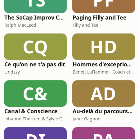
The SoCap Improv Comedy Podcast
Paging Filly and Tee
Ralph MacLeod
Filly and Tee
CQ
HD
Ce qu'on ne t'a pas dit
Hommes d'exception avec Benoit LaFlamme
Lindzzy
Benoit LaFlamme - Coach et Fondateur de Hommes d'exception
C&
AD
Canal & Conscience
Au-delà du parcours…
Johanne Therrien & Sylvie Cousineau
Janie Gagnon