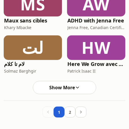
MS
AW
Maux sans cibles
ADHD with Jenna Free
Khary Mbacke
Jenna Free, Canadian Certified Counselor | ADHD Therapist & Coach
لت
HW
لام تا کلام
Here We Grow avec Patrick Isaac II
Solmaz Barghgir
Patrick Isaac II
Show More
1
2