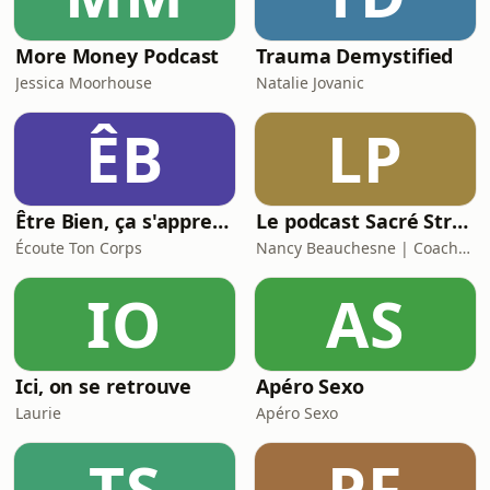
More Money Podcast
Trauma Demystified
Jessica Moorhouse
Natalie Jovanic
ÊB
LP
Être Bien, ça s'apprend !
Le podcast Sacré Stress
Écoute Ton Corps
Nancy Beauchesne | Coach-thérapeute en gestion du stress et des émotions et libération des impacts du stress, anxiété, mal-être et traumas dans le corps et masso-kinésithérapeute, domaine orthopédie, pré-post chirurgicaux, somathérapeute et
IO
AS
Ici, on se retrouve
Apéro Sexo
Laurie
Apéro Sexo
TS
PF