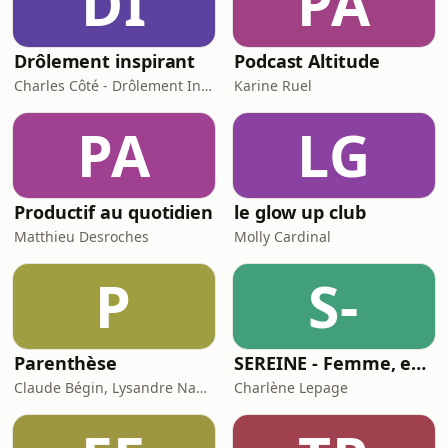
DI
PA
Drôlement inspirant
Podcast Altitude
Charles Côté - Drôlement Inspirant
Karine Ruel
PA
LG
Productif au quotidien
le glow up club
Matthieu Desroches
Molly Cardinal
P
S-
Parenthèse
SEREINE - Femme, entrepreneure, maman et leader sereine /Par Charlène Lepage
Claude Bégin, Lysandre Nadeau
Charlène Lepage