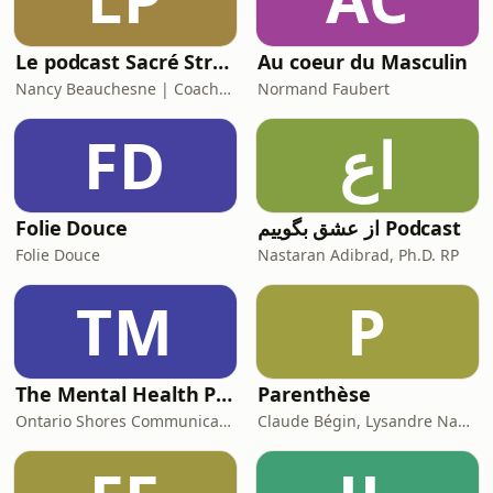
Le podcast Sacré Stress
Au coeur du Masculin
Nancy Beauchesne | Coach-thérapeute en gestion du stress et des émotions et libération des impacts du stress, anxiété, mal-être et traumas dans le corps et masso-kinésithérapeute, domaine orthopédie, pré-post chirurgicaux, somathérapeute et
Normand Faubert
FD
اع
Folie Douce
از عشق بگوییم Podcast
Folie Douce
Nastaran Adibrad, Ph.D. RP
TM
P
The Mental Health Podcast
Parenthèse
Ontario Shores Communications
Claude Bégin, Lysandre Nadeau