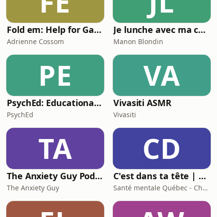
FE
JL
Fold em: Help for Gambling Problems
Je lunche avec ma coach - Pour emporter
Adrienne Cossom
Manon Blondin
PE
VA
PsychEd: Educational Psychiatry Podcast
Vivasiti ASMR
PsychEd
Vivasiti
TA
CD
The Anxiety Guy Podcast
C'est dans ta tête | Santé mentale Québec - Chaudière-Appalaches
The Anxiety Guy
Santé mentale Québec - Chaudière-Appalaches