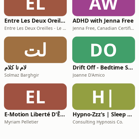
EL
AW
Entre Les Deux Oreilles - Le balado en santé mentale
ADHD with Jenna Free
Entre Les Deux Oreilles - Le balado en santé mentale
Jenna Free, Canadian Certified Counselor | ADHD Therapist & Coach
لت
DO
لام تا کلام
Drift Off - Bedtime Stories for Adults
Solmaz Barghgir
Joanne D'Amico
EL
H|
E-Motion Liberté D'Être
Hypno-Zzz's | Sleep Hypnosis w/ Professional Hypnotist Kimberly Ann O'Connor | ConsultingHypnosis.Ca
Myriam Pelletier
Consulting Hypnosis Co.