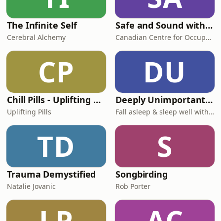
The Infinite Self
Safe and Sound with CCOHS
Cerebral Alchemy
Canadian Centre for Occupational Health and Safety (CCOHS)
CP
DU
Chill Pills - Uplifting Chillout Music with downtempo, vocal and instrumental chill out, lofi chillhop, lounge and ambient
Deeply Unimportant: Sleep aid for insomnia
Uplifting Pills
Fall asleep & sleep well with deep voice sleep therapy
TD
S
Trauma Demystified
Songbirding
Natalie Jovanic
Rob Porter
LP
AC