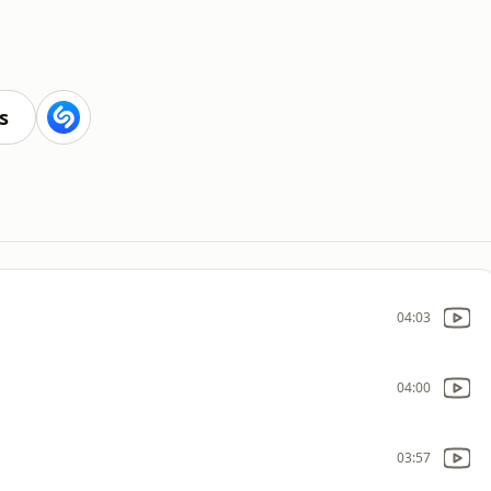
s
04:03
04:00
03:57