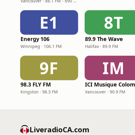
Vancouver · 88.1 FM - 690 AM
E1
8T
Energy 106
89.9 The Wave
Winnipeg · 106.1 FM
Halifax · 89.9 FM
9F
IM
98.3 FLY FM
Kingston · 98.3 FM
Vancouver · 90.9 FM
LiveradioCA.com