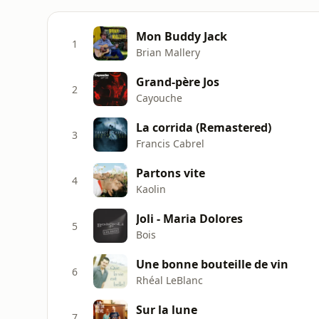
Mon Buddy Jack
1
Brian Mallery
Grand-père Jos
2
Cayouche
La corrida (Remastered)
3
Francis Cabrel
Partons vite
4
Kaolin
Joli - Maria Dolores
5
Bois
Une bonne bouteille de vin
6
Rhéal LeBlanc
Sur la lune
7