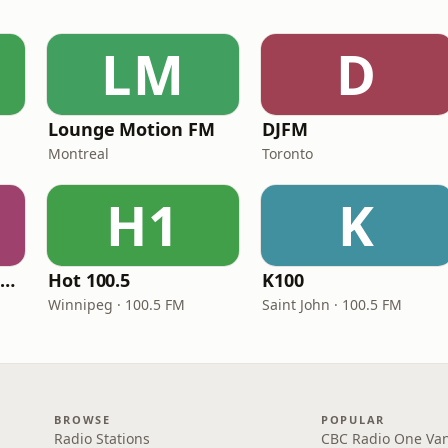
LM
D
Lounge Motion FM
DJFM
Montreal
Toronto
H1
K
ICI Musique Colombrie-Britannique - CBUX-FM
Hot 100.5
K100
Winnipeg · 100.5 FM
Saint John · 100.5 FM
BROWSE
POPULAR
Radio Stations
CBC Radio One Va