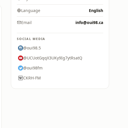
Language
English
Email
info@oui98.ca
SOCIAL MEDIA
@oui98.5
@UCUotGqqX3UKy9Ig7ytRsatQ
@oui98fm
CKRH-FM