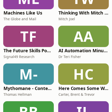
Machines Like Us
Thinking With Mitch Joel
The Globe and Mail
Mitch Joel
TF
AA
The Future Skills Podcast
AI Automation Minute
Signal49 Research
Dr Teri Fisher
M-
HC
Mythomane - Contes et légendes de la Grèce antique
Here Comes Some Wisdom
Thomas Hellman
Carter, Brent & Trevor
BB
IL