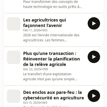
Pour transformer des concepts de
haute technologie en outils prêts à
l’emploi demande plus qu’une simple
bonne idée : il faut une validation
Les agricultrices qui
dans des conditions réelles et la
façonnent l’avenir
confiance entre agriculteurs. Dans
Feb 11, 2026
1605
l’épisode d’aujourd’hui, on parle avec
2026 est l'Année internationale des
Herman Simons, qui dirige la
agricultrices. Les femmes
recherche appliquée en agriculture
transforment le visage de l’agriculture
intelligente à l’Olds College, en
au Canada. Elles sont très instruites.
Alberta. Il supervise chaque année
Plus qu’une transaction :
Elles travaillent dur. Et même si elles
des dizai
Réinventer la planification
ont du succès, elles rencontrent
de la relève agricole
également des obstacles uniques à
Dec 22, 2025
1999
l’entrée et à l’avancement dans le
Le transfert d’une exploitation
secteur. Dans cet épisode, on
agricole n’est pas qu’une simple
s’entretient avec deux femmes des
transaction commerciale : c’est un
Prairies – Lauren Younker, Consultante
processus profondément humain et
en pr
Des enclos aux pare-feu : la
souvent complexe sur le plan
cybersécurité en agriculture
émotionnel. Dans cet épisode, nous
Oct 15, 2025
1665
discutons avec deux innovatrices qui