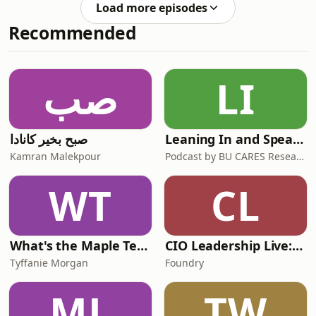
leur succès dans
Load more episodes
votre exploitation ? Chuck nous brosse
Recommended
un tableau de cet avenir. Et que fait le
gouvernement pour aider le secteur
agricole à se préparer à l'arrivée de
ces robots ? Marco Valicenti, directeur
صب
LI
général de l
صبح بخیر کانادا
Leaning In and Speaking Out
Kamran Malekpour
Podcast by BU CARES Research Centre
WT
CL
What's the Maple Tea?!
CIO Leadership Live: Canada
Tyffanie Morgan
Foundry
ML
TW