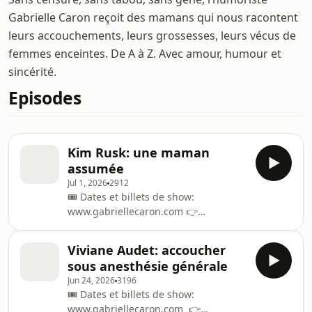
Gabrielle Caron reçoit des mamans qui nous racontent
leurs accouchements, leurs grossesses, leurs vécus de
femmes enceintes. De A à Z. Avec amour, humour et
sincérité.
Episodes
Kim Rusk: une maman
assumée
Jul 1, 2026
2912
🎟️ Dates et billets de show:
www.gabriellecaron.com 👉
Découvrez toute la gamme Floravi en
pharmacie ou sur le www.floravi.com
Viviane Audet: accoucher
avec le code HUMAIN15 🎙️Pour
sous anesthésie générale
enregistrer ton épisode de J’ai fait un
Jun 24, 2026
3196
humain, écrivez-nous:
🎟️ Dates et billets de show:
jaifaitunhumain@gmail.com 🤩 Pour
www.gabriellecaron.com 👉