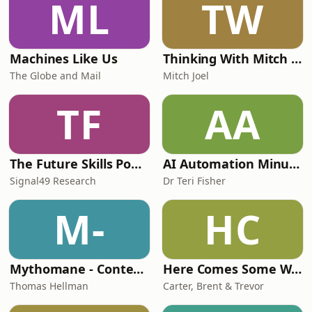
ML
TW
Machines Like Us
Thinking With Mitch Joel
The Globe and Mail
Mitch Joel
TF
AA
The Future Skills Podcast
AI Automation Minute
Signal49 Research
Dr Teri Fisher
M-
HC
Mythomane - Contes et légendes de la Grèce antique
Here Comes Some Wisdom
Thomas Hellman
Carter, Brent & Trevor