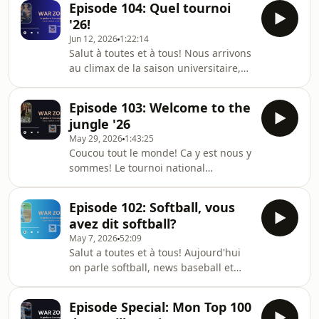
https://twitter.com/leHomERofficiel
Episode 104: Quel tournoi
histoire et finaliste il y a 4 ans. Alors
Instagram:
'26!
comment se sont elles qualifiées et
https://www.instagram.com/leho
Jun 12, 2026
1:22:14
qui va gagner?N'oubliez pas de me
Salut à toutes et à tous! Nous arrivons
retrouver sur mes réseaux sociaux:
au climax de la saison universitaire,
facebook:
avec les college world series 2026 sur
https://www.facebook.com/lehomera/
le point de commencer! C'est
Twitter:
Episode 103: Welcome to the
l'occasion de revenir sur ce qui s'est
https://twitter.com/leHomERofficiel
jungle '26
passé jusqu'à présent, avec un
Instagram: https
May 29, 2026
1:43:25
tournoi qui ne faillit pas a sa
Coucou tout le monde! Ca y est nous y
réputation (encore une fois)!N'oubliez
sommes! Le tournoi national
pas de me retrouver sur mes réseaux
commence ce weekend!Entre les 64
sociaux: facebook:
survivants côté baseball universitaire
https://www.facebook.com/lehomera/
Episode 102: Softball, vous
et les 8 survivantes présentes aux
Twitter: https://twitte
avez dit softball?
Women College World Series, c'est
May 7, 2026
52:09
clairement la jungle! On en parle
Salut a toutes et à tous! Aujourd'hui
dans l'épisode du jour!N'oubliez pas
on parle softball, news baseball et
de me retrouver sur mes réseaux
receveurs stars du college
sociaux: facebook:
baseball.N'oubliez pas de me
https://www.facebook.com/lehomera/
Episode Special: Mon Top 100
retrouver sur mes réseaux sociaux:
Twitter: https://twitter.com/leHomER