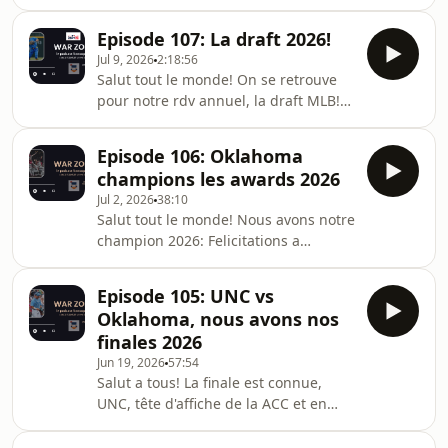
dont on fait l'éloge. Un peu de
transfert et un peu de softball pour
Episode 107: La draft 2026!
conclure cet episode plus
Jul 9, 2026
2:18:56
"chill".N'oubliez pas de me retrouver
Salut tout le monde! On se retrouve
sur mes réseaux sociaux: facebook:
pour notre rdv annuel, la draft MLB!
https://www.facebook.com/lehomera/
Pour cette mouture 2026, on parle
Twitter:
règlement et je vous propose ma
https://twitter.com/leHomERofficiel
Episode 106: Oklahoma
mock draft'26!N'oubliez pas de me
Instagram:
champions les awards 2026
retrouver sur mes réseaux sociaux:
https://www.instagram.com/lehomera_officiel/?
Jul 2, 2026
38:10
facebook:
hl=fr Contact: lehom
Salut tout le monde! Nous avons notre
https://www.facebook.com/lehomera/
champion 2026: Felicitations a
Twitter:
Oklahoma! Les Sooners entrent dans
https://twitter.com/leHomERofficiel
l'histoire mais de quelle manière? On
Instagram:
Episode 105: UNC vs
en parle dans cet episode, avec les
https://www.instagram.com/lehomera_officiel/?
Oklahoma, nous avons nos
lauréats de certains awards
hl=fr Contact:
finales 2026
annuels.N'oubliez pas de me
lehomera.officiel@gmail.comHébe
Jun 19, 2026
57:54
retrouver sur mes réseaux sociaux:
Salut a tous! La finale est connue,
facebook:
UNC, tête d'affiche de la ACC et en
https://www.facebook.com/lehomera/
quête de son premier titre, affrontera
Twitter:
Oklahoma, vainqueur 2 fois dans son