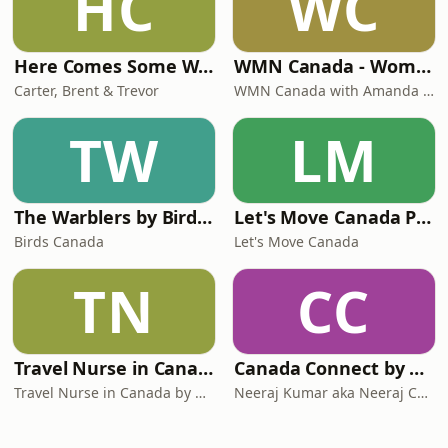
HC
WC
Here Comes Some Wisdom
WMN Canada - Women's Mentoring Network Canada
Carter, Brent & Trevor
WMN Canada with Amanda Kalhous
TW
LM
The Warblers by Birds Canada
Let's Move Canada Podcast
Birds Canada
Let's Move Canada
TN
CC
Travel Nurse in Canada by Roaming RN
Canada Connect by Neeraj Canada
Travel Nurse in Canada by Roaming RN
Neeraj Kumar aka Neeraj Canada on YouTube