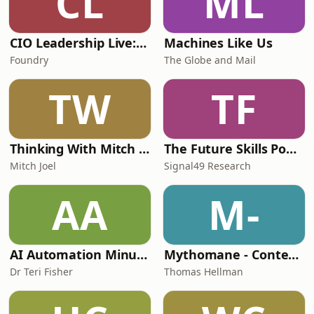
CL
ML
https://www.instagram.com/lehomera_officiel/?
hl=fr Contact: lehomera.offici
CIO Leadership Live: Canada
Machines Like Us
Foundry
The Globe and Mail
TW
TF
Thinking With Mitch Joel
The Future Skills Podcast
Mitch Joel
Signal49 Research
AA
M-
AI Automation Minute
Mythomane - Contes et légendes de la Grèce antique
Dr Teri Fisher
Thomas Hellman