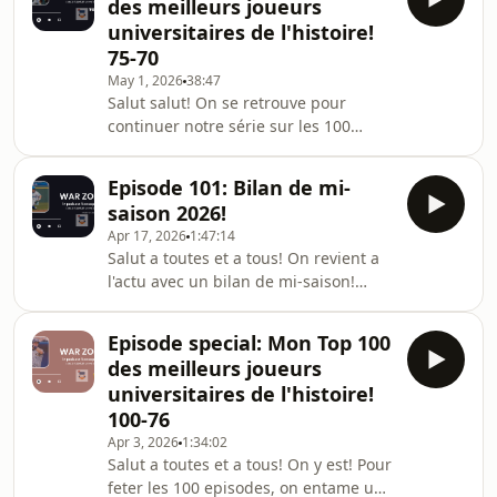
des meilleurs joueurs
facebook:
universitaires de l'histoire!
https://www.facebook.com/lehomera/
75-70
Twitter:
May 1, 2026
38:47
https://twitter.com/leHomERofficiel
Salut salut! On se retrouve pour
Instagram:
continuer notre série sur les 100
https://www.instagram.com/lehomera_officiel/?
meilleurs joueurs du baseball
hl=fr Contact:
universitaire! Un épisode court avec 6
lehomera.officiel@gmail.comHébergé
Episode 101: Bilan de mi-
joueurs, un flu episode, mais j'espere
par Ausha. Visitez ausha.co/politique-
saison 2026!
que ca va malgré tout vous
d
Apr 17, 2026
1:47:14
plaire!N'oubliez pas de me retrouver
Salut a toutes et a tous! On revient a
sur mes réseaux sociaux: facebook:
l'actu avec un bilan de mi-saison!
https://www.facebook.com/lehomera/
Photo des equipes et conferences,
Twitter:
projection a date par rapport au
https://twitter.com/leHomERofficiel
Episode special: Mon Top 100
tournoi national et retour rapide sur
Instagram:
des meilleurs joueurs
les joueurs que l'on attend en juillet,
https://www.instagram.com/lehomera_
universitaires de l'histoire!
un programme bien copieux vous
100-76
attend sur cet épisode.N'oubliez pas
Apr 3, 2026
1:34:02
de me retrouver sur mes réseaux
Salut a toutes et a tous! On y est! Pour
sociaux: facebook:
feter les 100 episodes, on entame une
https://www.facebook.com/lehomera/