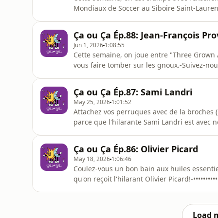
Mondiaux de Soccer au Siboire Saint-Laurent
https://siboire.ca/fr/succursales/st-laurent/•
TOUT LE MONDE GAGNE 🚀 :https://linktr.e
Ça ou Ça Ép.88: Jean-François Pr
https://linktr.ee/coeurderobot-🌞 ÇA OU ÇA 🌚
Jun 1, 2026
1:08:55
Cette semaine, on joue entre "Three Grown 
vous faire tomber sur les gnoux.-Suivez-no
GAGNE 🚀 :https://linktr.ee/TLMG1-💟🤖 COE
OU ÇA 🌚https://linktr.ee/caouca Hébergé pa
Ça ou Ça Ép.87: Sami Landri
d'informations.
May 25, 2026
1:01:52
Attachez vos perruques avec de la broches (
parce que l'hilarante Sami Landri est avec n
End en fête du 22 au 24 mai!Merci au Siboire 
laurent/•••••••••••••-Suivez-nous ici pour 
Ça ou Ça Ép.86: Olivier Picard
:https://linktr.ee/TL
May 18, 2026
1:06:46
Coulez-vous un bon bain aux huiles essentie
qu'on reçoit l'hilarant Olivier Picard!-••••••
mai!Merci au Siboire Saint-Laurent! : https://
nous ici pour ne rien manquer 👇 🚀 TOUT L
COEUR DE ROBOT
Load 