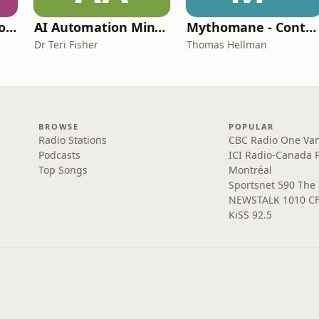
The Future Skills Podcast
AI Automation Minute
Mythomane - Contes et légendes de la Grèce antique
Dr Teri Fisher
Thomas Hellman
BROWSE
POPULAR
Radio Stations
CBC Radio One Va
Podcasts
ICI Radio-Canada 
Top Songs
Montréal
Sportsnet 590 The
NEWSTALK 1010 C
KiSS 92.5