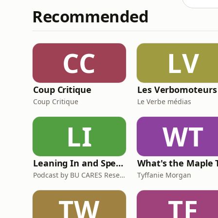
Recommended
CC
LV
Coup Critique
Les Verbomoteurs
Coup Critique
Le Verbe médias
LI
WT
Leaning In and Speaking Out
Podcast by BU CARES Research Centre
Tyffanie Morgan
TW
TF