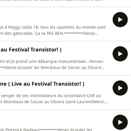
/succursales/st-laurent/•••••••••••••Suivez-nous ici pour ne
 🚀
om/invite/UwYFQgHAd-💟🤖 COEUR DE
sse à Peggy coûte 1$, tous les saumons du monde sont
t des gatorades. Ça va PAS BEN.•••••••••••••Venez
aint-Laurent!Merci au Siboire Saint-Laurent! :
••••••••••••-Suivez-nous ici pour ne rien manquer 👇 🚀
au Festival Transistor! )
artin et Jo prend une débarque monumentale...Pensez-
•••••••Venez écouter les Mondiaux de Soccer au Siboire
 : https://siboire.ca/fr/succursales/st-laurent/
manquer 👇 🚀 TOUT LE MONDE GAGNE 🚀
 ( Live au Festival Transistor! )
 venger de ses intimidateurs du secondaire LIVE au
r les Mondiaux de Soccer au Siboire Saint-Laurent!Merci
fr/succursales/st-laurent/•••••••••••••-Suivez-nous ici
GAGNE 🚀 :https://linktr.ee/TLMG1-💟🤖 COEUR DE
te Florence Nadeau!••••••••••••Venez écouter les