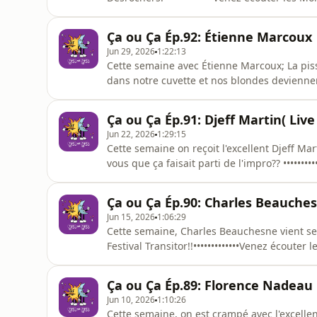
Siboire Saint-Laurent! : https://siboire.ca/fr
rien manquer 👇 🚀 TOUT LE MONDE GAGNE
Ça ou Ça Ép.92: Étienne Marcoux
:https://linktr.ee/TLMG1https://discord.c
Jun 29, 2026
1:22:13
Cette semaine avec Étienne Marcoux; La pi
dans notre cuvette et nos blondes deviennen
écouter les Mondiaux de Soccer au Siboire S
https://siboire.ca/fr/succursales/st-laurent/•
Ça ou Ça Ép.91: Djeff Martin( Live 
TOUT LE MONDE GAGNE 🚀 :
Jun 22, 2026
1:29:15
Cette semaine on reçoit l'excellent Djeff M
vous que ça faisait parti de l'impro?? ••••••
Saint-Laurent!Merci au Siboire Saint-Laurent!
•••••••••••••-Suivez-nous ici pour ne rien 
Ça ou Ça Ép.90: Charles Beauchesne
:https://linktr.ee/TLMG1-💟🤖 COEUR D
Jun 15, 2026
1:06:29
Cette semaine, Charles Beauchesne vient se
Festival Transitor!!•••••••••••••Venez écoute
au Siboire Saint-Laurent! : https://siboire.ca/
pour ne rien manquer 👇 🚀 TOUT LE MONDE 
Ça ou Ça Ép.89: Florence Nadeau
ROBOT 🤖💟https://lin
Jun 10, 2026
1:10:26
Cette semaine, on est crampé avec l'excellen