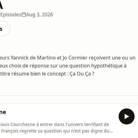
A
 Episodes
Aug 3, 2026
s
teurs Yannick de Martino et Jo Cormier reçoivent une ou un
 deux choix de réponse sur une question hypothétique à
 titre résume bien le concept : Ça Ou Ça ?
sne
louis Courchesne à entrer dans l'univers terrifiant de
, François regrette sa question qui n'est pas digne du
tout le monde devient Luc Langevin...Un vrai cauchemar