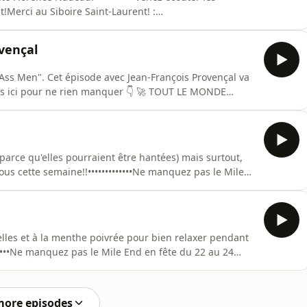
!Merci au Siboire Saint-Laurent! :
••••••••••••-Suivez-nous ici pour ne rien manquer 👇 🚀
e/TLMG1-💟🤖 COEUR DE ROBOT 🤖💟
ovençal
https://linktr.ee/c
Ass Men". Cet épisode avec Jean-François Provençal va
us ici pour ne rien manquer 👇 🚀 TOUT LE MONDE
UR DE ROBOT 🤖💟https://linktr.ee/coeurderobot-🌞 ÇA
r Acast. Visitez acast.com/privacy pour plus
parce qu'elles pourraient être hantées) mais surtout,
ous cette semaine!!•••••••••••••Ne manquez pas le Mile
Saint-Laurent! : https://siboire.ca/fr/succursales/st-
ne rien manquer 👇🚀 TOUT LE MONDE GAGNE 🚀
lles et à la menthe poivrée pour bien relaxer pendant
•••••••Ne manquez pas le Mile End en fête du 22 au 24
siboire.ca/fr/succursales/st-laurent/•••••••••••••-Suivez-
E MONDE GAGNE 🚀 :https://linktr.ee/TLMG1-💟🤖
more episodes