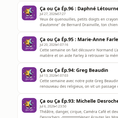
éveillé.Bon épisode!!•••••••••••••Merci au Sibo
Ça ou Ça Ép.96 : Daphné Létourn
Jul 27, 2026
57:27
Yeux de quenouilles, petits doigts en crayon
d'automne" de Bernard Drainville, ton chien
avec Daphné Létourneau.-•••••••••••••Un ras
cyclistes). On part faire notre sport, et on 
Ça ou Ça Ép.95 : Marie-Anne Farl
Pour 40 $
Jul 20, 2026
1:07:16
Cette semaine on fait découvrir Normand L'a
matière et on aide Farley à retrouver la mé
Rós ou Jo est tout seul là-dedans?? Ah, les Gr
framboise : Le goût : C'est ultra rafraîchissa
Ça ou Ça Ép.94: Greg Beaudin
compromis
Jul 13, 2026
1:07:03
Cette semaine avec notre pote Greg Beaudin;
renouveau des religieux, on vit un passage
Zoulou, ce podcast est pour TOI.•••••••••••••
le 16 juillet!Merci au Siboire Saint-Laurent! : 
Ça ou Ça Ép.93: Michelle Desroch
Sui
Jul 6, 2026
1:23:50
Théâtre, danger, cirque, Caméra Café et d
Desrochers.-•••••••••••••Venez écouter les M