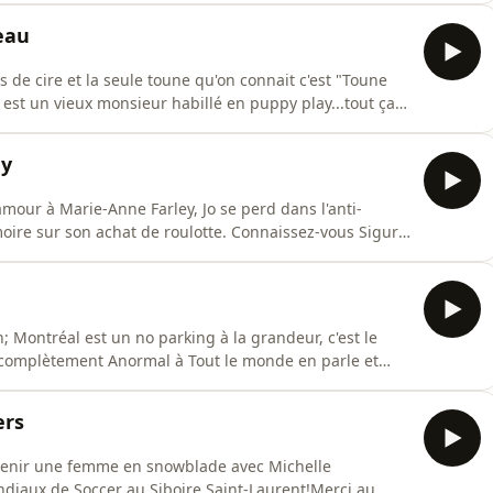
ire Saint-Laurent! : https://siboire.ca/fr/succursales/st
eau
s de cire et la seule toune qu'on connait c'est "Toune
 est un vieux monsieur habillé en puppy play...tout ça
semblement pour les sportifs (60 coureurs et 60
finit ça ensemble autour d'une table!Le deal imbattable :
ey
mour à Marie-Anne Farley, Jo se perd dans l'anti-
moire sur son achat de roulotte. Connaissez-vous Sigur
iots! 🎵Bon épisode!•••••••••••••Nouvelle discipline
nt, ultra fruité, et ça goûte la vraie framboise. Aucun
 Montréal est un no parking à la grandeur, c'est le
 complètement Anormal à Tout le monde en parle et
Visitez la nouvelle succursale du Siboire Saint-Denis dès
https://siboire.ca/fr/succursales/st-laurent/•••••••••••••-
ers
evenir une femme en snowblade avec Michelle
ondiaux de Soccer au Siboire Saint-Laurent!Merci au