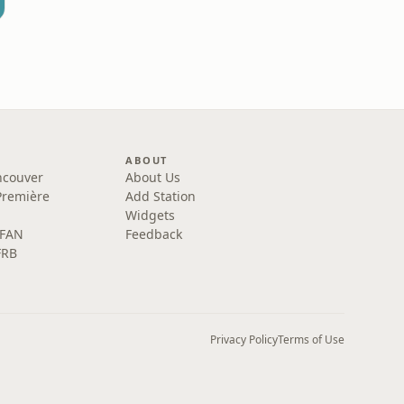
ABOUT
ncouver
About Us
Première
Add Station
Widgets
 FAN
Feedback
FRB
Privacy Policy
Terms of Use