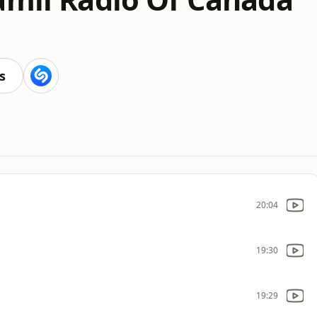
s
20:04
19:30
19:29