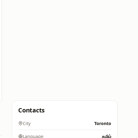
Contacts
City
Toronto
Language
தமிழ்