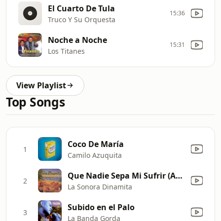
El Cuarto De Tula
15:36
Truco Y Su Orquesta
Noche a Noche
15:31
Los Titanes
View Playlist
Top Songs
Coco De María
1
Camilo Azuquita
Que Nadie Sepa Mi Sufrir (Amor de Mis Amores)
2
La Sonora Dinamita
Subido en el Palo
3
La Banda Gorda