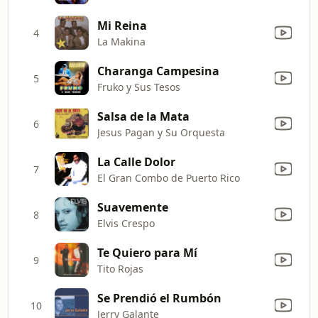
Mi Reina
4
La Makina
Charanga Campesina
5
Fruko y Sus Tesos
Salsa de la Mata
6
Jesus Pagan y Su Orquesta
La Calle Dolor
7
El Gran Combo de Puerto Rico
Suavemente
8
Elvis Crespo
Te Quiero para Mí
9
Tito Rojas
Se Prendió el Rumbón
10
Jerry Galante