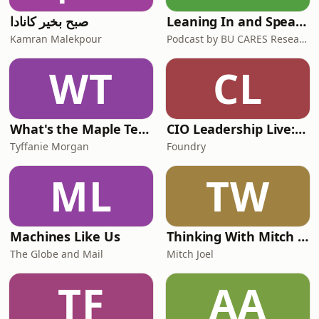
صبح بخیر کانادا
Leaning In and Speaking Out
Kamran Malekpour
Podcast by BU CARES Research Centre
WT
CL
What's the Maple Tea?!
CIO Leadership Live: Canada
Tyffanie Morgan
Foundry
ML
TW
Machines Like Us
Thinking With Mitch Joel
The Globe and Mail
Mitch Joel
TF
AA