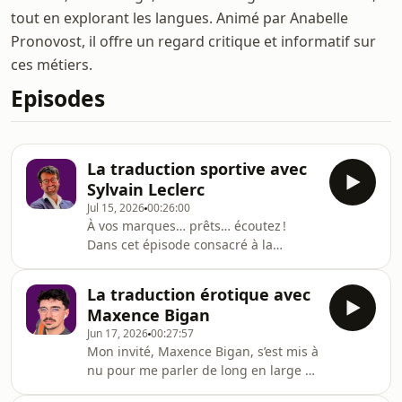
tout en explorant les langues. Animé par Anabelle
Pronovost, il offre un regard critique et informatif sur
ces métiers.
Episodes
La traduction sportive avec
Sylvain Leclerc
Jul 15, 2026
00:26:00
À vos marques… prêts… écoutez !
Dans cet épisode consacré à la
traduction sportive, Sylvain Leclerc
nous raconte son expérience comme
La traduction érotique avec
traducteur aux Jeux Olympiques.
Maxence Bigan
Habitué aux sprints de traduction, il
Jun 17, 2026
00:27:57
est rapide sur ses patins et vise
Mon invité, Maxence Bigan, s’est mis à
toujours juste avec ses réponses.« Le
nu pour me parler de long en large et
fait de faire partie d&#39;une équipe
en profondeur de la traduction
d&#39;une quarantaine de