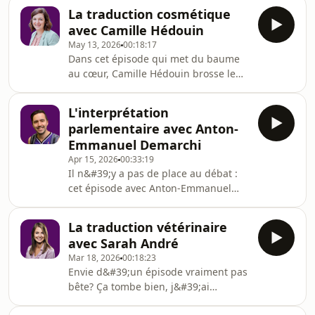
érotique, un domaine durement jugé.
personnes, qui vient d&#39;une
La traduction cosmétique
Comment faire jaillir les idées quand
dizaine de pays et qui partage
avec Camille Hédouin
les langues s&#39;emmêlent? En
May 13, 2026
00:18:17
utilisant des mots fourre-tout!«
Dans cet épisode qui met du baume
L&#39;impératif de clarté, c&#39;est
au cœur, Camille Hédouin brosse le
faire en sorte que le lecteur ou la
portrait d’un domaine qui a du
lectrice soit pas perdu.e dans un
toupet. Ensemble, on explore la
amas de corps. »
L'interprétation
beauté des adjectifs, les défis
parlementaire avec Anton-
linguistiques qui nous font parfois
Emmanuel Demarchi
piquer un fard et les astuces à suivre
Apr 15, 2026
00:33:19
pour éviter que l&#39;IA ne nous
Il n&#39;y a pas de place au débat :
fasse de l&#39;ombre... à paupières!«
cet épisode avec Anton-Emmanuel
De plus en plus la traduction
Demarchi est l&#39;un des meilleurs
cosmétique se veut la plus inclusive
sur l&#39;interprétation. J’avoue avoir
possible parce qu&#39;o
La traduction vétérinaire
un léger parti pris. Même si la
avec Sarah André
politique n’est pas votre domaine de
Mar 18, 2026
00:18:23
prédilection, après nous avoir
Envie d&#39;un épisode vraiment pas
écoutés, vous aurez de quoi
bête? Ça tombe bien, j&#39;ai
gouverner vos prochaines
demandé à Sarah André de parler de
discussions.« Les jardiniers vont