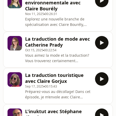
environnementale avec
apprendrez comment transformer un
Claire Bourély
simple rouge en une expérience
Nov 11, 2025
00:26:31
sensorielle… À vos verres, et surtout à
Explorez une nouvelle branche de
vos oreilles, cet épisode est à
spécialisation avec ⁠Claire Bourély⁠,
savourer sans modération!« Dans les
experte en la matière,⁠ dans cet
descriptions, on fait souvent une
épisode sur la traduction
personnification du
La traduction de mode avec
environnementale. Elle vous montrera
Catherine Prady
comment avoir la main verte… et la
Oct 15, 2025
00:22:54
langue aussi! Vous verrez, avec un
Vous aimez la mode et la traduction?
peu d’exercice, ça devient une
Vous trouverez certainement
seconde nature!« Même à travers un
chaussure à votre pied dans cet
métier comme la traduction, ben on
épisode où je n'ai pas pris de gants
peut avoir un rôle à jouer. »
La traduction touristique
blancs pour poser mes questions...
avec Claire Gorjux
Heureusement, Catherine Prady en a
Sep 17, 2025
00:15:43
sous la casquette. De fil en aiguille,
Préparez-vous au décollage! Dans cet
vous en apprendrez plus sur son
épisode, je m’envole avec Claire
métier.« On pourrait être tenté de
Gorjux pour explorer le monde coloré
traduire un tissu est brillant par
de la traduction touristique. Entre
shiny, sauf qu'en anglais c'est pas
L'inuktut avec Stéphane
anecdotes croustillantes et astuces
forcément positif.