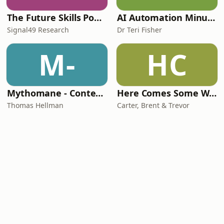
The Future Skills Podcast
AI Automation Minute
Signal49 Research
Dr Teri Fisher
M-
HC
Mythomane - Contes et légendes de la Grèce antique
Here Comes Some Wisdom
Thomas Hellman
Carter, Brent & Trevor