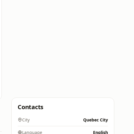
Contacts
City
Quebec City
Language
English