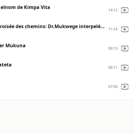
l elnom de Kimpa Vita
14:12
Echange du 19/01/2023 : La RDC à la croisée des chemins: Dr.Mukwege interpelé. (ONANA, MBEKO, MBOYO)
11:14
vier Mukuna
09:13
ateta
08:11
07:50