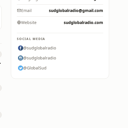
Email
sudglobalradio@gmail.com
Website
sudglobalradio.com
SOCIAL MEDIA
@sudglobalradio
@sudglobalradio
e FAN
@GlobalSud