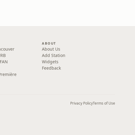
ABOUT
ncouver
About Us
FRB
Add Station
 FAN
Widgets
Feedback
Première
Privacy Policy
Terms of Use