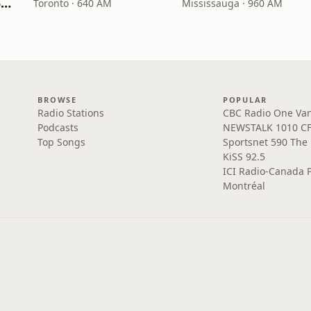
CHLO AM530 (AM 530 Multicultural Radio)
Toronto · 640 AM
Mississauga · 960 AM
BROWSE
POPULAR
Radio Stations
CBC Radio One Va
Podcasts
NEWSTALK 1010 C
Top Songs
Sportsnet 590 The
KiSS 92.5
ICI Radio-Canada 
Montréal