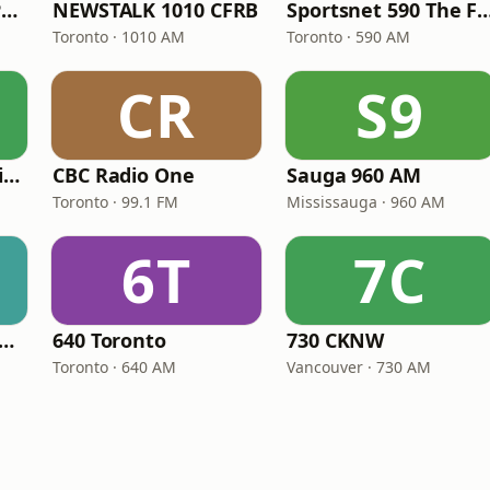
ICI Radio-Canada Première Montréal
NEWSTALK 1010 CFRB
Sportsnet 590 Th
Toronto · 1010 AM
Toronto · 590 AM
CR
S9
CBC Radio One Halifax
CBC Radio One
Sauga 960 AM
Toronto · 99.1 FM
Mississauga · 960 AM
6T
7C
C Radio One Ottawa
640 Toronto
730 CKNW
Toronto · 640 AM
Vancouver · 730 AM