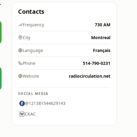
e FAN
Contacts
Frequency
730 AM
City
Montreal
Language
Français
Phone
514-790-0231
Website
radiocirculation.net
SOCIAL MEDIA
@121381544629143
CKAC