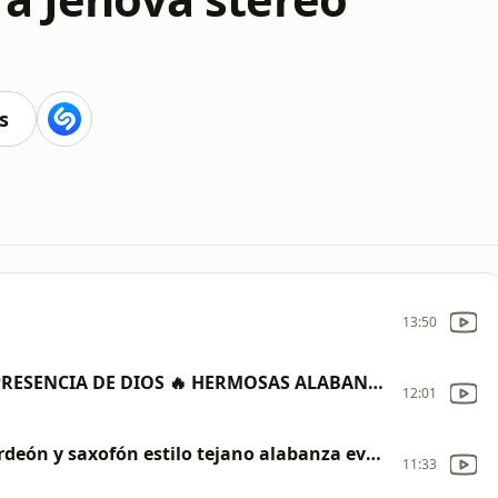
s
13:50
MUSICA CRISTIANA PARA SENTIR LA PRESENCIA DE DIOS 🔥 HERMOSAS ALABANZAS CRISTIANAS DE ADORACION
12:01
Corridos Cristianos norteños con acordeón y saxofón estilo tejano alabanza evangélica
11:33