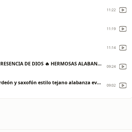
11:22
11:19
11:14
MUSICA CRISTIANA PARA SENTIR LA PRESENCIA DE DIOS 🔥 HERMOSAS ALABANZAS CRISTIANAS DE ADORACION
09:24
Corridos Cristianos norteños con acordeón y saxofón estilo tejano alabanza evangélica
09:02