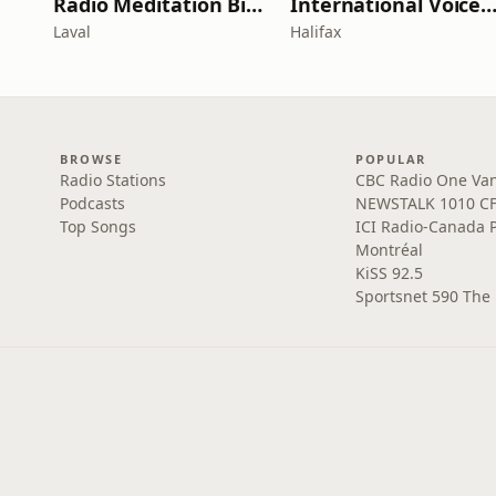
Radio Méditation Biblique
International Voice of Deliverance R
Laval
Halifax
BROWSE
POPULAR
Radio Stations
CBC Radio One Va
Podcasts
NEWSTALK 1010 C
Top Songs
ICI Radio-Canada 
Montréal
KiSS 92.5
Sportsnet 590 The