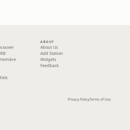
adio
ABOUT
ncouver
About Us
FRB
Add Station
Première
Widgets
Feedback
 FAN
Privacy Policy
Terms of Use